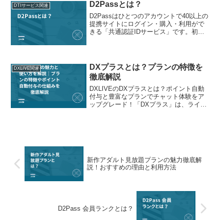
メリカで無修正動画が合...
D2Passとは？
DTIサービス関連
D2Passはひとつのアカウントで40以上の
提携サイトにログイン・購入・利用がで
きる「共通認証IDサービス」です。初め
て提携サイトを利用する際にメールアド
レスを使って自動的にD2Pass IDが発行
され面倒な手続きは不要です。複数のサ
イトで...
DXプラスとは？プランの特徴を
DXLIVE関連
徹底解説
DXLIVEのDXプラスとは？ポイント自動
付与と豊富なプランでチャット体験をア
ップグレード！「DXプラス」は、ライブ
チャットをさらに便利に楽しむための
DXLIVEの定期サービスで、毎月決まった
ポイントが自動的にアカウントに付与さ
れる便利なシ...
新作アダルト見放題プランの魅力徹底解
説！おすすめの理由と利用方法
D2Pass 会員ランクとは？