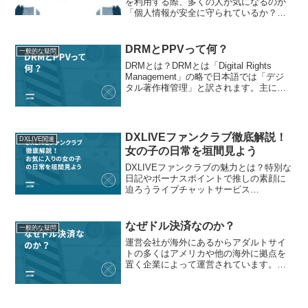
を利用する際、多くの人が気になるのが
「個人情報が安全に守られているか？」
ということではないでしょうか。安心し
て楽しむためには、個人情報保護の仕組
みを知ることが大切です。本記事では、
DRMとPPVって何？
一般的な疑問
無修正サイトを利用する際...
DRMとは？DRMとは「Digital Rights
Management」の略で日本語では「デジ
タル著作権管理」と訳されます。主に動
画の複製や再生を制限するために使われ
る技術でアダルトサイトの一部でも使用
されています。ただしすべての動画が...
DXLIVEファンクラブ徹底解説！
DXLIVE関連
女の子の日常を垣間見よう
DXLIVEファンクラブの魅力とは？特別な
日記やボーナスポイントで推しの素顔に
迫ろうライブチャットサービス
「DXLIVE」では、会員限定で楽しめる特
別な「ファンクラブ」が存在します。こ
のファンクラブは、普段のチャットでは
なぜドル決済なのか？
一般的な疑問
知ることのできない女...
運営会社が海外にあるからアダルトサイ
トの多くはアメリカや他の海外に拠点を
置く企業によって運営されています。こ
れらのサイトがアメリカを拠点に運営さ
れている場合、料金設定もアメリカドル
（USD）が使われることが自然です。ア