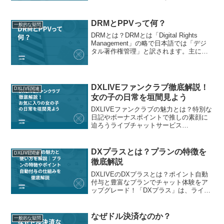
しれません。特に家族と一緒に暮らして
いる場合明細を家族が目にする可能性が
あればアダルトサイトの名前が記載され
DRMとPPVって何？
一般的な疑問
ていると気まずいですよね...
DRMとは？DRMとは「Digital Rights
Management」の略で日本語では「デジ
タル著作権管理」と訳されます。主に動
画の複製や再生を制限するために使われ
る技術でアダルトサイトの一部でも使用
されています。ただしすべての動画が...
DXLIVEファンクラブ徹底解説！
DXLIVE関連
女の子の日常を垣間見よう
DXLIVEファンクラブの魅力とは？特別な
日記やボーナスポイントで推しの素顔に
迫ろうライブチャットサービス
「DXLIVE」では、会員限定で楽しめる特
別な「ファンクラブ」が存在します。こ
のファンクラブは、普段のチャットでは
DXプラスとは？プランの特徴を
DXLIVE関連
知ることのできない女...
徹底解説
DXLIVEのDXプラスとは？ポイント自動
付与と豊富なプランでチャット体験をア
ップグレード！「DXプラス」は、ライブ
チャットをさらに便利に楽しむための
DXLIVEの定期サービスで、毎月決まった
ポイントが自動的にアカウントに付与さ
なぜドル決済なのか？
一般的な疑問
れる便利なシ...